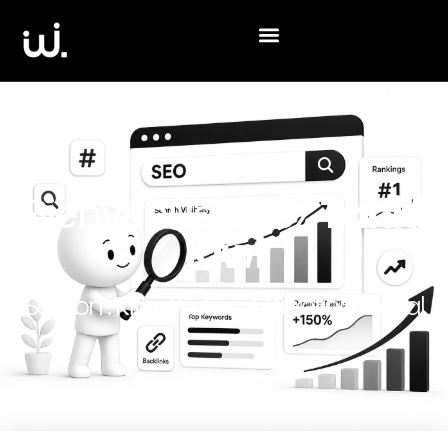
Bienvenue chez
Tahiti
Kiwi
Section :
Kiwi-Pédia
- Marketing Digital