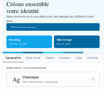
Créons ensemble
votre identité
Nous donnons vie à vos idées avec des designs qui reflètent votre
âme.
Découvrir nos services
Branding
Web Design
Identité visuelle
Sites & apps
Typographie
Style visuel
Palette
Couleurs
Logo
Exporter
AMBIANCE TYPOGRAPHIQUE
Ag
Classique
▾
Sérif traditionnel, intemporel