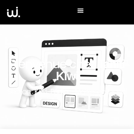
Bienvenue chez
Tahiti
Kiwi
Section :
Kiwi-Pédia
- Marketing Digital