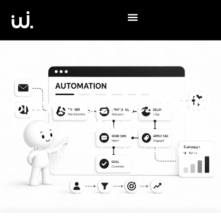
Bienvenue chez
Tahiti
Kiwi
Section :
Kiwi-Pédia
- Marketing Digital