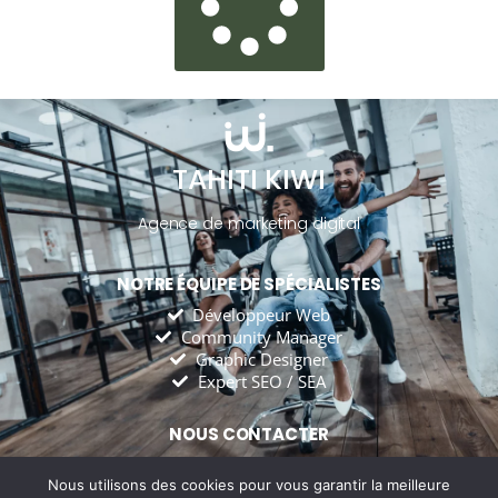
TAHITI KIWI
Agence de marketing digital
NOTRE ÉQUIPE DE SPÉCIALISTES
Développeur Web
Community Manager
Graphic Designer
Expert SEO / SEA
NOUS CONTACTER
tahitikiwiagency@gmail.com
Nous utilisons des cookies pour vous garantir la meilleure
Tahiti Kiwi Agency