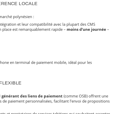
FÉRENCE LOCALE
marché polynésien :
ntégration et leur compatibilité avec la plupart des CMS
n place est remarquablement rapide –
moins d’une journée
–
hone en terminal de paiement mobile, idéal pour les
 FLEXIBLE
I générant des liens de paiement
(comme OSB) offrent une
 de paiement personnalisées, facilitant l’envoi de propositions
nts et prestataires de services tahitiens qui souhaitent accepter