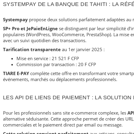
SYSTEMPAY DE LA BANQUE DE TAHITI : LA RÉ
Systempay
propose deux solutions parfaitement adaptées au 
SP+ Pro et JePaieEnLigne
se distinguent par leur simplicité d’i
populaires (WordPress, WooCommerce, PrestaShop). La mise e
avec un suivi quotidien des transactions.
Tarification transparente
au 1er janvier 2025 :
Mise en service : 21 521 F CFP
Commission par transaction : 20 F CFP
TIARE E-PAY
complète cette offre en transformant votre smartp
événements, marchés ou déplacements professionnels.
LES API DE LIENS DE PAIEMENT : LA SOLUTION
Pour les professionnels sans site e-commerce complexe, les
AP
alternative séduisante. Cette approche permet de créer des URLs
commerciales et le paiement direct par email ou message.
Cette solution convient parfaitement
aux artisans, consulta