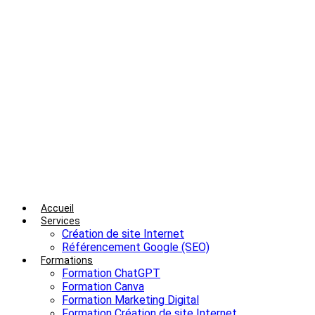
Aller
au
contenu
Accueil
Services
Création de site Internet
Référencement Google (SEO)
Formations
Formation ChatGPT
Formation Canva
Formation Marketing Digital
Formation Création de site Internet