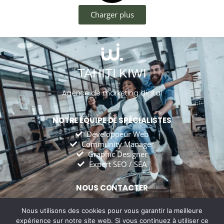
Charger plus
TAHITI KIWI
Agence de marketing digital
NOTRE ÉQUIPE DE SPÉCIALISTES
Développeur Web
Community Manager
Graphic Designer
Expert SEO / SEA
NOUS CONTACTER
tahitikiwiagency@gmail.com
Tahiti Kiwi Agency
Nous utilisons des cookies pour vous garantir la meilleure
expérience sur notre site web. Si vous continuez à utiliser ce