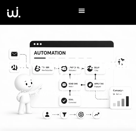
Bienvenue chez
Tahiti
Kiwi
Section :
Kiwi-Pédia
- Marketing Digital