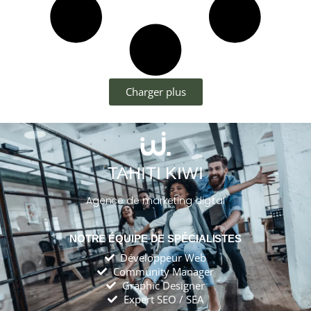
Charger plus
TAHITI KIWI
Agence de marketing digital
NOTRE ÉQUIPE DE SPÉCIALISTES
Développeur Web
Community Manager
Graphic Designer
Expert SEO / SEA