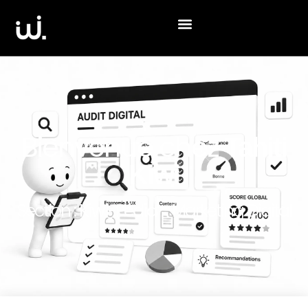
Bienvenue chez
Tahiti
Kiwi
Section :
Kiwi-Pédia
- Marketing Digital