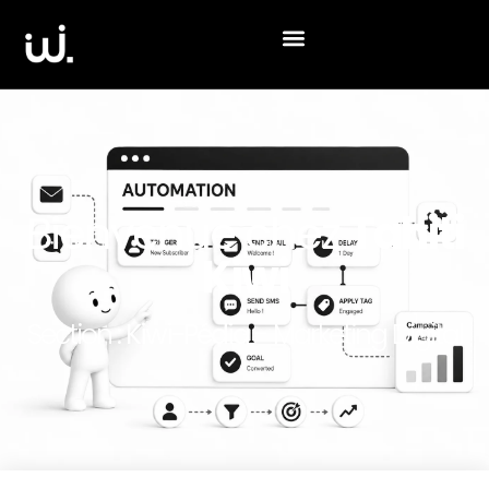
Bienvenue chez
Tahiti
Kiwi
Section :
Kiwi-Pédia
- Marketing Digital