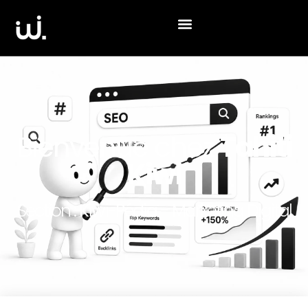
Bienvenue chez
Tahiti
Kiwi
Section :
Kiwi-Pédia
- Marketing Digital