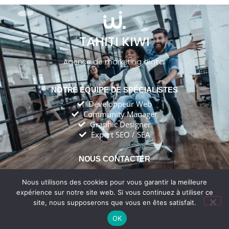
TAHITI KIWI
Agence de marketing digital
NOTRE ÉQUIPE DE SPÉCIALISTES
Développeur Web
Community Manager
Graphic Designer
Expert SEO / SEA
NOUS CONTACTER
tahitikiwiagency@gmail.com
Tahiti Kiwi Agency
Nous utilisons des cookies pour vous garantir la meilleure
expérience sur notre site web. Si vous continuez à utiliser ce
site, nous supposerons que vous en êtes satisfait.
Créé et optimisé avec ❤️par
Tahiti Kiwi Agency
OK