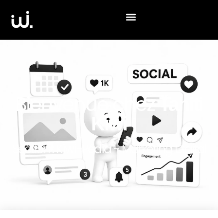
Bienvenue chez
Tahiti
Kiwi
Section :
Kiwi-Pédia
- Marketing Digital