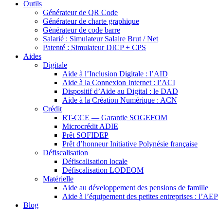
Outils
Générateur de QR Code
Générateur de charte graphique
Générateur de code barre
Salarié : Simulateur Salaire Brut / Net
Patenté : Simulateur DICP + CPS
Aides
Digitale
Aide à l’Inclusion Digitale : l’AID
Aide à la Connexion Internet : l’ACI
Dispositif d’Aide au Digital : le DAD
Aide à la Création Numérique : ACN
Crédit
RT-CCE — Garantie SOGEFOM
Microcrédit ADIE
Prêt SOFIDEP
Prêt d’honneur Initiative Polynésie française
Défiscalisation
Défiscalisation locale
Défiscalisation LODEOM
Matérielle
Aide au développement des pensions de famille
Aide à l’équipement des petites entreprises : l’AE
Blog