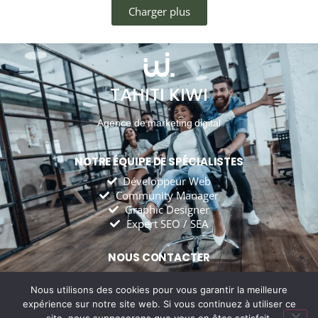
Charger plus
TAHITI KIWI
Agence de marketing digital
NOTRE ÉQUIPE DE SPÉCIALISTES
Développeur Web
Community Manager
Graphic Designer
Expert SEO / SEA
NOUS CONTACTER
tahitikiwiagency@gmail.com
Tahiti Kiwi Agency
Nous utilisons des cookies pour vous garantir la meilleure
expérience sur notre site web. Si vous continuez à utiliser ce