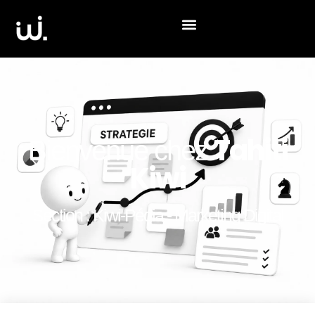
Tahiti
Bienvenue chez
Kiwi
Section :
Kiwi-Pédia
- Marketing Digital